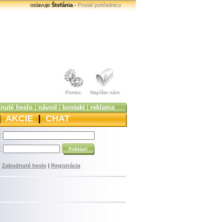
oslavuje
Štefánia
-
Poslať pohľadnicu
Pomoc
Napíšte nám
nuté heslo
|
návod
|
kontakt
|
reklama
|
AKCIE
|
CHAT
:
:
Zabudnuté heslo
|
Registrácia