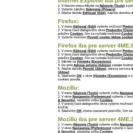
Internet Explorer iba pre s
1. V hlavom menu kliknite na
Nástroje (Tools)
a po
2. Vyberte záložku
Súkromie (Privacy)
;
3. Stlačte tlačidlo
Editovať (Edit)
, napíšte doménu
Firefox:
1. V menu
Editovať (Edit)
vyberte možnosť
Predvo
2. V ľavej časti dialógového okna
Predvoľby (Optio
položke
Cookies
, čím sa rozbalia možnosti
Cookie
3. Vyberte možnosť
Povoliť cookie (Allow cookie
Firefox iba pre server 4ME.
1. V menu
Editovať (Edit)
vyberte možnosť
Predvo
2. V ľavej časti dialógového okna
Predvoľby (Optio
položke
Cookies
, čím sa rozbalia možnosti
Cookie
3. Kliknite na
Výnimky (Exceptions)
;
4. Do poľa
Adresa servera (Adress)
zadajte hodno
5. Stlačte tlačidlo
Povoliť (Allow)
, adresa servera
4
(Allow)
;
6. Stlačením
OK
v okne
Výnimky (Exceptions)
a s
cookies povolia.
Mozillu:
1. V menu
Nástroje (Tools)
vyberte voľbu
Nastaven
2. V okne
Nastavenia (Preferences)
vyberte v ľavo
& Security)
, následne voľbu
Cookies
;
3. V pravej časti dialógového okna vyberte možnos
krúžok;
4. Stlačením
OK
zmenu nastavení potvrďťe, čím sa
Mozillu iba pre server 4ME.
1. V menu
Nástroje (Tools)
vyberte voľbu
Nastaven
2. V okne
Nastavenia (Preferences)
vyberte v ľavo
& Security)
, následne voľbu
Cookies
;