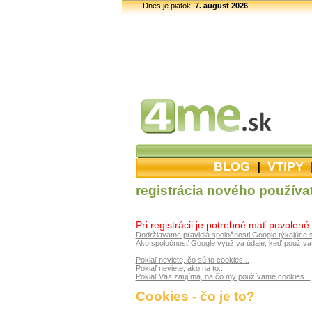
Dnes je piatok,
7. august 2026
BLOG
|
VTIPY
registrácia nového používa
Pri registrácii je potrebné mať povolené
Dodržiavame pravidlá spoločnosti Google týkajúce 
Ako spoločnosť Google využíva údaje, keď používat
Pokiaľ neviete, čo sú to cookies...
Pokiaľ neviete, ako na to...
Pokiaľ Vás zaujíma, na čo my používame cookies...
Cookies - čo je to?