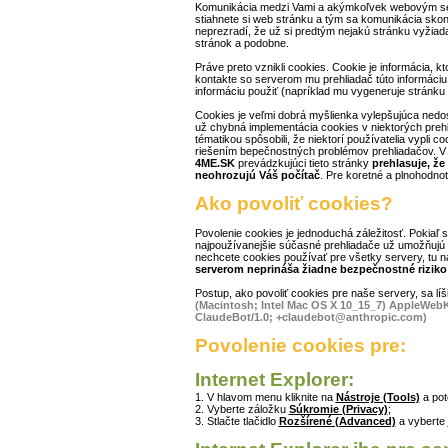
Komunikácia medzi Vami a akýmkoľvek webovým se
stiahnete si web stránku a tým sa komunikácia skončí
neprezradí, že už si predtým nejakú stránku vyžiadal
stránok a podobne.
Práve preto vznikli cookies. Cookie je informácia, kt
kontakte so serverom mu prehliadač túto informáciu 
informáciu použiť (napríklad mu vygeneruje stránku v
Cookies je veľmi dobrá myšlienka vylepšujúca nedos
už chybná implementácia cookies v niektorých prehl
tématikou spôsobili, že niektorí používatelia vypli c
riešením bepečnostných problémov prehliadačov. V 
4ME.SK
prevádzkujúci tieto stránky
prehlasuje, že
neohrozujú Váš počítač
. Pre koretné a plnohodnot
Ako povoliť cookies?
Povolenie cookies je jednoduchá záležitosť. Pokiaľ s
najpoužívanejšie súčasné prehliadače už umožňujú 
nechcete cookies používať pre všetky servery, tu ná
serverom neprináša žiadne bezpečnostné riziko 
Postup, ako povoliť cookies pre naše servery, sa líši
(Macintosh; Intel Mac OS X 10_15_7) AppleWebKi
ClaudeBot/1.0; +claudebot@anthropic.com)
Povolenie cookies pre:
Internet Explorer:
1. V hlavom menu kliknite na
Nástroje (Tools)
a po
2. Vyberte záložku
Súkromie (Privacy)
;
3. Stlačte tlačidlo
Rozšírené (Advanced)
a vyberte