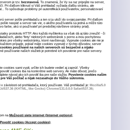
rverom je tzv.
bezstavová
. To znamená, že Vy sa raz pripojíte na server,
. Pri ďalšom kliknutí si Váš prehliadač vyžiada ďalšiu stránku, ale
... To spôsobuje problémy pri autentifikácii používateľov, personalizovaní
orú server pošle prehliadaču a ten si ju uloží do svojej pamäte. Pri ďalšom
pošle naspäť a server tak vie, o akého používateľa sa jedná a môže túto
o farbe, akú si používateľ pri predošlej návšteve stránky prial).
tatky protokolu HTTP. Ako každá myšlienka sa však dá aj táto zneužiť - či
iadačoch, alebo 'finty' niektorých webstránok s porno a inou pochybnou
ookies pre všetky webstránky, ktoré navštevujú. Vypnutie cookies ale nie je
každom prípade, pokiaľ máte cookies vypnuté z týchto dôvodov, server
 cookies používané na našich serveroch sú bezpečné a nijako
né používanie našich služieb je potrebné ich povolenie pre naše servery.
te cookies sami vypli, určite ich budete vedieť aj zapnúť. Všetky
povoliť cookies iba na konkrétne web servery. Ak máte dôvod, prečo
jdete návod ako ich povoliť iba pre naše služby.
Povolenie cookies našim
pre Váš počítač a nijak nezasahuje do Vášho súkromia.
 v závislosti od prehliadača, ktorý používate. Váš prehliadač je:
Mozilla/5.0
t/537.36 (KHTML, like Gecko) Chrome/131.0.0.0 Safari/537.36;
tom na
Možnosti siete internet (Internet options)
;
Povoliť cookies (Accept cookies)
.