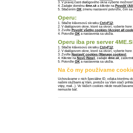
3. V pravej časti dialógového okna vyberte možnos
4. Zadajte doménu
4me.sk
a kliknite na
Povoliť (Al
5. Stlačením
OK
zmenu nastavení potvrďťe, čím sa
Operu:
1. Stlačte klávesovú skratku
Ctrl+F12
;
2. V dialógovom okne, ktoré sa otvorí, vyberte hore
3. Zvoľte
Povoliť všetky cookies (Accept all cook
4. Potvrďte
OK
a nastavenia sa uložia.
Operu iba pre server 4ME.S
1. Stlačte klávesovú skratku
Ctrl+F12
;
2. V dialógovom okne, ktoré sa otvorí, vyberte hore
3. Zvoľte
Nastaviť cookies (Manage cookies)
;
4. Kliknite na
Nový (New)
, zadajte
4me.sk
, zaškrtn
5. Potvrďte
OK
a nastavenia sa uložia.
Na čo my používame cooki
Uchovávame v nich špeciálne ID, vďaka ktorému doká
našimi službami aj Vám, pretože sa Vám stačí prihl
vtipy, mail...). Vo Vašich cookies nikde neudržiavam
nemusíte báť.