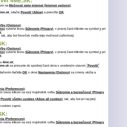
erver 4ME.SK:
tom na
Možnosti siete internet (Internet options)
;
4me.sk
, stlačte
Povoliť (Allow)
a potvrďte
OK
.
ľby (Options)
;
ns)
vyberte ikonu
Súkromie (Privacy)
, v pravej časti kliknite na symbol
+
pri
s
;
)
tak, aby bol štvorček vedľa tejto možnosti zaškrtnutý.
SK:
ľby (Options)
;
ns)
vyberte ikonu
Súkromie (Privacy)
, v pravej časti kliknite na symbol
+
pri
s
;
tu
4me.sk
;
me.sk
sa presunie do spodnej časti okna s uvedeným stavom
`Povoliť`
tlačením tlačidla
OK
v okne
Nastavenia (Options)
sa zmeny uložia a
ia (Preferences)
;
m menu klikom na sivý trojuholník voľbu
Súkromie a bezpečnosť (Privacy
ť
Povoliť všetky cookies (Allow all cookies)
, tak, aby bol pri nej plný
 cookies zapnú.
SK:
ia (Preferences)
;
m menu klikom na sivý trojuholník voľbu
Súkromie a bezpečnosť (Privacy