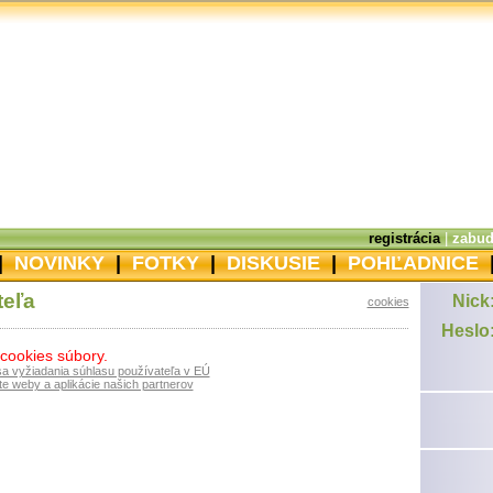
registrácia
|
zabud
|
NOVINKY
|
FOTKY
|
DISKUSIE
|
POHĽADNICE
teľa
Nick
cookies
Heslo
 cookies súbory.
sa vyžiadania súhlasu používateľa v EÚ
e weby a aplikácie našich partnerov