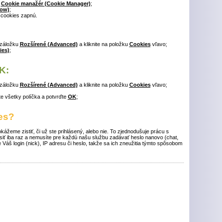
ť
Cookie manažér (Cookie Manager)
;
low)
;
 cookies zapnú.
 záložku
Rozšírené (Advanced)
a kliknite na položku
Cookies
vľavo;
ies)
;
K:
 záložku
Rozšírené (Advanced)
a kliknite na položku
Cookies
vľavo;
ite všetky políčka a potvrďte
OK
;
es?
žeme zistiť, či už ste prihlásený, alebo nie. To zjednodušuje prácu s
ásiť iba raz a nemusíte pre každú našu službu zadávať heslo nanovo (chat,
e Váš login (nick), IP adresu či heslo, takže sa ich zneužitia týmto spôsobom