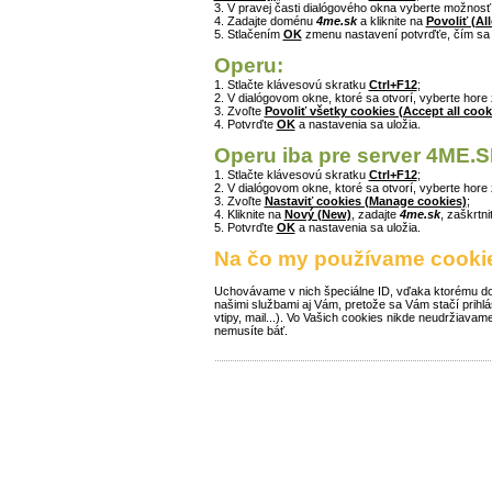
3. V pravej časti dialógového okna vyberte možnos
4. Zadajte doménu
4me.sk
a kliknite na
Povoliť (Al
5. Stlačením
OK
zmenu nastavení potvrďťe, čím sa
Operu:
1. Stlačte klávesovú skratku
Ctrl+F12
;
2. V dialógovom okne, ktoré sa otvorí, vyberte hore
3. Zvoľte
Povoliť všetky cookies (Accept all cook
4. Potvrďte
OK
a nastavenia sa uložia.
Operu iba pre server 4ME.S
1. Stlačte klávesovú skratku
Ctrl+F12
;
2. V dialógovom okne, ktoré sa otvorí, vyberte hore
3. Zvoľte
Nastaviť cookies (Manage cookies)
;
4. Kliknite na
Nový (New)
, zadajte
4me.sk
, zaškrtn
5. Potvrďte
OK
a nastavenia sa uložia.
Na čo my používame cooki
Uchovávame v nich špeciálne ID, vďaka ktorému doká
našimi službami aj Vám, pretože sa Vám stačí prihl
vtipy, mail...). Vo Vašich cookies nikde neudržiavam
nemusíte báť.