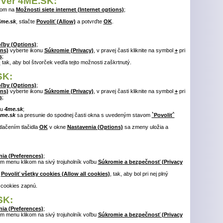
erver 4ME.SK:
tom na
Možnosti siete internet (Internet options)
;
4me.sk
, stlačte
Povoliť (Allow)
a potvrďte
OK
.
ľby (Options)
;
ns)
vyberte ikonu
Súkromie (Privacy)
, v pravej časti kliknite na symbol
+
pri
s
;
)
tak, aby bol štvorček vedľa tejto možnosti zaškrtnutý.
SK:
ľby (Options)
;
ns)
vyberte ikonu
Súkromie (Privacy)
, v pravej časti kliknite na symbol
+
pri
s
;
tu
4me.sk
;
me.sk
sa presunie do spodnej časti okna s uvedeným stavom
`Povoliť`
tlačením tlačidla
OK
v okne
Nastavenia (Options)
sa zmeny uložia a
ia (Preferences)
;
m menu klikom na sivý trojuholník voľbu
Súkromie a bezpečnosť (Privacy
ť
Povoliť všetky cookies (Allow all cookies)
, tak, aby bol pri nej plný
 cookies zapnú.
SK:
ia (Preferences)
;
m menu klikom na sivý trojuholník voľbu
Súkromie a bezpečnosť (Privacy