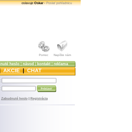
oslavuje
Oskar
-
Poslať pohľadnicu
Pomoc
Napíšte nám
nuté heslo
|
návod
|
kontakt
|
reklama
|
AKCIE
|
CHAT
:
:
Zabudnuté heslo
|
Registrácia