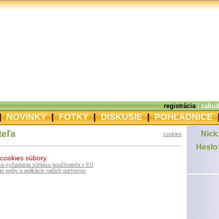
registrácia
|
zabud
|
NOVINKY
|
FOTKY
|
DISKUSIE
|
POHĽADNICE
teľa
Nick
cookies
Heslo
 cookies súbory.
sa vyžiadania súhlasu používateľa v EÚ
e weby a aplikácie našich partnerov