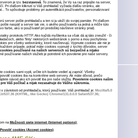
rverom je tzv.
bezstavová
. To znamená, že Vy sa raz pripojíte na server,
. Pri ďalšom kliknutí si Váš prehliadač vyžiada ďalšiu stránku, ale
... To spôsobuje problémy pri autentifikácii používateľov, personalizovaní
orú server pošle prehliadaču a ten si ju uloží do svojej pamäte. Pri ďalšom
pošle naspäť a server tak vie, o akého používateľa sa jedná a môže túto
o farbe, akú si používateľ pri predošlej návšteve stránky prial).
tatky protokolu HTTP. Ako každá myšlienka sa však dá aj táto zneužiť - či
iadačoch, alebo 'finty' niektorých webstránok s porno a inou pochybnou
ookies pre všetky webstránky, ktoré navštevujú. Vypnutie cookies ale nie je
každom prípade, pokiaľ máte cookies vypnuté z týchto dôvodov, server
 cookies používané na našich serveroch sú bezpečné a nijako
né používanie našich služieb je potrebné ich povolenie pre naše servery.
te cookies sami vypli, určite ich budete vedieť aj zapnúť. Všetky
povoliť cookies iba na konkrétne web servery. Ak máte dôvod, prečo
jdete návod ako ich povoliť iba pre naše služby.
Povolenie cookies našim
pre Váš počítač a nijak nezasahuje do Vášho súkromia.
 v závislosti od prehliadača, ktorý používate. Váš prehliadač je:
Mozilla/5.0
t/537.36 (KHTML, like Gecko) Chrome/131.0.0.0 Safari/537.36;
tom na
Možnosti siete internet (Internet options)
;
Povoliť cookies (Accept cookies)
.