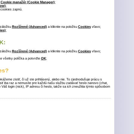
ť
Cookie manažér (Cookie Manager)
;
low)
;
 cookies zapnú.
 záložku
Rozšírené (Advanced)
a kliknite na položku
Cookies
vľavo;
ies)
;
K:
 záložku
Rozšírené (Advanced)
a kliknite na položku
Cookies
vľavo;
ite všetky políčka a potvrďte
OK
;
es?
žeme zistiť, či už ste prihlásený, alebo nie. To zjednodušuje prácu s
ásiť iba raz a nemusíte pre každú našu službu zadávať heslo nanovo (chat,
e Váš login (nick), IP adresu či heslo, takže sa ich zneužitia týmto spôsobom