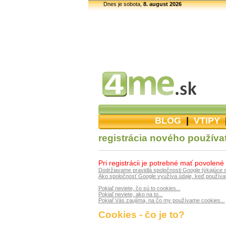
Dnes je sobota,
8. august 2026
BLOG
|
VTIPY
registrácia nového používa
Pri registrácii je potrebné mať povolené
Dodržiavame pravidlá spoločnosti Google týkajúce 
Ako spoločnosť Google využíva údaje, keď používat
Pokiaľ neviete, čo sú to cookies...
Pokiaľ neviete, ako na to...
Pokiaľ Vás zaujíma, na čo my používame cookies...
Cookies - čo je to?