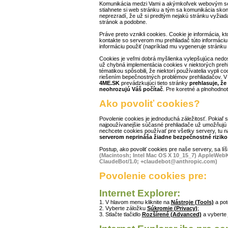
Komunikácia medzi Vami a akýmkoľvek webovým se
stiahnete si web stránku a tým sa komunikácia skončí
neprezradí, že už si predtým nejakú stránku vyžiadal
stránok a podobne.
Práve preto vznikli cookies. Cookie je informácia, kt
kontakte so serverom mu prehliadač túto informáciu 
informáciu použiť (napríklad mu vygeneruje stránku v
Cookies je veľmi dobrá myšlienka vylepšujúca nedos
už chybná implementácia cookies v niektorých prehl
tématikou spôsobili, že niektorí používatelia vypli c
riešením bepečnostných problémov prehliadačov. V 
4ME.SK
prevádzkujúci tieto stránky
prehlasuje, že
neohrozujú Váš počítač
. Pre koretné a plnohodnot
Ako povoliť cookies?
Povolenie cookies je jednoduchá záležitosť. Pokiaľ s
najpoužívanejšie súčasné prehliadače už umožňujú 
nechcete cookies používať pre všetky servery, tu ná
serverom neprináša žiadne bezpečnostné riziko 
Postup, ako povoliť cookies pre naše servery, sa líši
(Macintosh; Intel Mac OS X 10_15_7) AppleWebKi
ClaudeBot/1.0; +claudebot@anthropic.com)
Povolenie cookies pre:
Internet Explorer:
1. V hlavom menu kliknite na
Nástroje (Tools)
a po
2. Vyberte záložku
Súkromie (Privacy)
;
3. Stlačte tlačidlo
Rozšírené (Advanced)
a vyberte