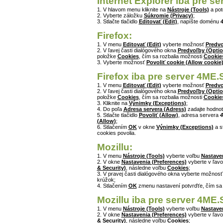
Internet Explorer iba pre s
1. V hlavom menu kliknite na
Nástroje (Tools)
a po
2. Vyberte záložku
Súkromie (Privacy)
;
3. Stlačte tlačidlo
Editovať (Edit)
, napíšte doménu
Firefox:
1. V menu
Editovať (Edit)
vyberte možnosť
Predvo
2. V ľavej časti dialógového okna
Predvoľby (Optio
položke
Cookies
, čím sa rozbalia možnosti
Cookie
3. Vyberte možnosť
Povoliť cookie (Allow cookie
Firefox iba pre server 4ME.
1. V menu
Editovať (Edit)
vyberte možnosť
Predvo
2. V ľavej časti dialógového okna
Predvoľby (Optio
položke
Cookies
, čím sa rozbalia možnosti
Cookie
3. Kliknite na
Výnimky (Exceptions)
;
4. Do poľa
Adresa servera (Adress)
zadajte hodno
5. Stlačte tlačidlo
Povoliť (Allow)
, adresa servera
4
(Allow)
;
6. Stlačením
OK
v okne
Výnimky (Exceptions)
a s
cookies povolia.
Mozillu:
1. V menu
Nástroje (Tools)
vyberte voľbu
Nastaven
2. V okne
Nastavenia (Preferences)
vyberte v ľavo
& Security)
, následne voľbu
Cookies
;
3. V pravej časti dialógového okna vyberte možnos
krúžok;
4. Stlačením
OK
zmenu nastavení potvrďťe, čím sa
Mozillu iba pre server 4ME.
1. V menu
Nástroje (Tools)
vyberte voľbu
Nastaven
2. V okne
Nastavenia (Preferences)
vyberte v ľavo
& Security)
, následne voľbu
Cookies
;