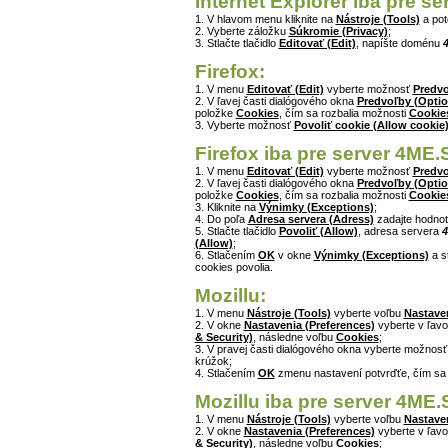
Internet Explorer iba pre s
1. V hlavom menu kliknite na
Nástroje (Tools)
a po
2. Vyberte záložku
Súkromie (Privacy)
;
3. Stlačte tlačidlo
Editovať (Edit)
, napíšte doménu
Firefox:
1. V menu
Editovať (Edit)
vyberte možnosť
Predvo
2. V ľavej časti dialógového okna
Predvoľby (Optio
položke
Cookies
, čím sa rozbalia možnosti
Cookie
3. Vyberte možnosť
Povoliť cookie (Allow cookie
Firefox iba pre server 4ME.
1. V menu
Editovať (Edit)
vyberte možnosť
Predvo
2. V ľavej časti dialógového okna
Predvoľby (Optio
položke
Cookies
, čím sa rozbalia možnosti
Cookie
3. Kliknite na
Výnimky (Exceptions)
;
4. Do poľa
Adresa servera (Adress)
zadajte hodno
5. Stlačte tlačidlo
Povoliť (Allow)
, adresa servera
4
(Allow)
;
6. Stlačením
OK
v okne
Výnimky (Exceptions)
a s
cookies povolia.
Mozillu:
1. V menu
Nástroje (Tools)
vyberte voľbu
Nastaven
2. V okne
Nastavenia (Preferences)
vyberte v ľavo
& Security)
, následne voľbu
Cookies
;
3. V pravej časti dialógového okna vyberte možnos
krúžok;
4. Stlačením
OK
zmenu nastavení potvrďťe, čím sa
Mozillu iba pre server 4ME.
1. V menu
Nástroje (Tools)
vyberte voľbu
Nastaven
2. V okne
Nastavenia (Preferences)
vyberte v ľavo
& Security)
, následne voľbu
Cookies
;