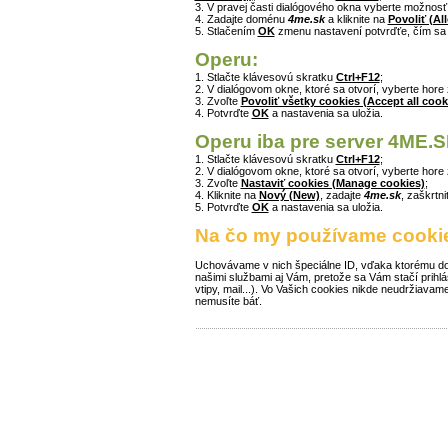
3. V pravej časti dialógového okna vyberte možnos
4. Zadajte doménu
4me.sk
a kliknite na
Povoliť (Al
5. Stlačením
OK
zmenu nastavení potvrďťe, čím sa
Operu:
1. Stlačte klávesovú skratku
Ctrl+F12
;
2. V dialógovom okne, ktoré sa otvorí, vyberte hore
3. Zvoľte
Povoliť všetky cookies (Accept all cook
4. Potvrďte
OK
a nastavenia sa uložia.
Operu iba pre server 4ME.S
1. Stlačte klávesovú skratku
Ctrl+F12
;
2. V dialógovom okne, ktoré sa otvorí, vyberte hore
3. Zvoľte
Nastaviť cookies (Manage cookies)
;
4. Kliknite na
Nový (New)
, zadajte
4me.sk
, zaškrtn
5. Potvrďte
OK
a nastavenia sa uložia.
Na čo my používame cooki
Uchovávame v nich špeciálne ID, vďaka ktorému doká
našimi službami aj Vám, pretože sa Vám stačí prihl
vtipy, mail...). Vo Vašich cookies nikde neudržiavam
nemusíte báť.