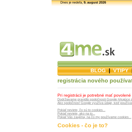
Dnes je nedeľa,
9. august 2026
BLOG
|
VTIPY
registrácia nového používa
Pri registrácii je potrebné mať povolené
Dodržiavame pravidlá spoločnosti Google týkajúce 
Ako spoločnosť Google využíva údaje, keď používat
Pokiaľ neviete, čo sú to cookies...
Pokiaľ neviete, ako na to...
Pokiaľ Vás zaujíma, na čo my používame cookies...
Cookies - čo je to?