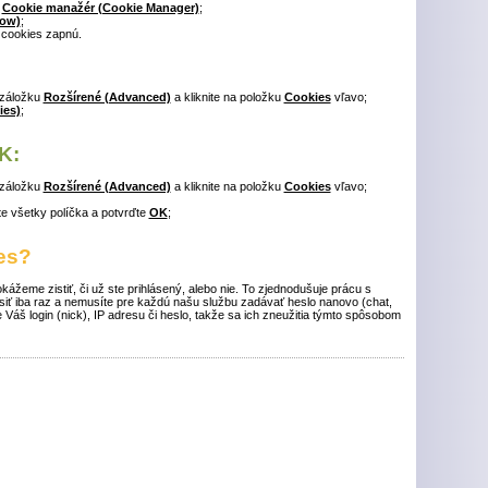
ť
Cookie manažér (Cookie Manager)
;
low)
;
 cookies zapnú.
 záložku
Rozšírené (Advanced)
a kliknite na položku
Cookies
vľavo;
ies)
;
K:
 záložku
Rozšírené (Advanced)
a kliknite na položku
Cookies
vľavo;
ite všetky políčka a potvrďte
OK
;
es?
žeme zistiť, či už ste prihlásený, alebo nie. To zjednodušuje prácu s
ásiť iba raz a nemusíte pre každú našu službu zadávať heslo nanovo (chat,
e Váš login (nick), IP adresu či heslo, takže sa ich zneužitia týmto spôsobom