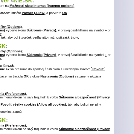
erver 4ME.SK:
tom na
Možnosti siete internet (Internet options)
;
4me.sk
, stlačte
Povoliť (Allow)
a potvrďte
OK
.
ľby (Options)
;
ns)
vyberte ikonu
Súkromie (Privacy)
, v pravej časti kliknite na symbol
+
pri
s
;
)
tak, aby bol štvorček vedľa tejto možnosti zaškrtnutý.
SK:
ľby (Options)
;
ns)
vyberte ikonu
Súkromie (Privacy)
, v pravej časti kliknite na symbol
+
pri
s
;
tu
4me.sk
;
me.sk
sa presunie do spodnej časti okna s uvedeným stavom
`Povoliť`
tlačením tlačidla
OK
v okne
Nastavenia (Options)
sa zmeny uložia a
ia (Preferences)
;
m menu klikom na sivý trojuholník voľbu
Súkromie a bezpečnosť (Privacy
ť
Povoliť všetky cookies (Allow all cookies)
, tak, aby bol pri nej plný
 cookies zapnú.
SK:
ia (Preferences)
;
m menu klikom na sivý trojuholník voľbu
Súkromie a bezpečnosť (Privacy