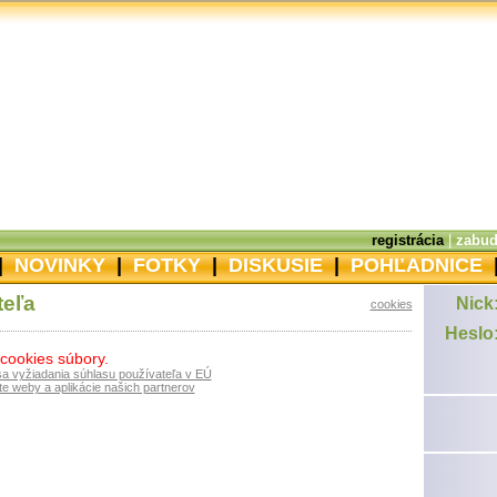
registrácia
|
zabud
|
NOVINKY
|
FOTKY
|
DISKUSIE
|
POHĽADNICE
teľa
Nick
cookies
Heslo
 cookies súbory.
sa vyžiadania súhlasu používateľa v EÚ
e weby a aplikácie našich partnerov