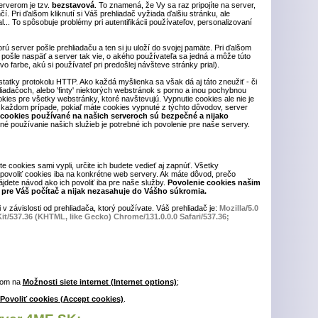
rverom je tzv.
bezstavová
. To znamená, že Vy sa raz pripojíte na server,
. Pri ďalšom kliknutí si Váš prehliadač vyžiada ďalšiu stránku, ale
... To spôsobuje problémy pri autentifikácii používateľov, personalizovaní
orú server pošle prehliadaču a ten si ju uloží do svojej pamäte. Pri ďalšom
pošle naspäť a server tak vie, o akého používateľa sa jedná a môže túto
o farbe, akú si používateľ pri predošlej návšteve stránky prial).
tatky protokolu HTTP. Ako každá myšlienka sa však dá aj táto zneužiť - či
iadačoch, alebo 'finty' niektorých webstránok s porno a inou pochybnou
ookies pre všetky webstránky, ktoré navštevujú. Vypnutie cookies ale nie je
každom prípade, pokiaľ máte cookies vypnuté z týchto dôvodov, server
 cookies používané na našich serveroch sú bezpečné a nijako
né používanie našich služieb je potrebné ich povolenie pre naše servery.
te cookies sami vypli, určite ich budete vedieť aj zapnúť. Všetky
povoliť cookies iba na konkrétne web servery. Ak máte dôvod, prečo
jdete návod ako ich povoliť iba pre naše služby.
Povolenie cookies našim
pre Váš počítač a nijak nezasahuje do Vášho súkromia.
 v závislosti od prehliadača, ktorý používate. Váš prehliadač je:
Mozilla/5.0
t/537.36 (KHTML, like Gecko) Chrome/131.0.0.0 Safari/537.36;
tom na
Možnosti siete internet (Internet options)
;
Povoliť cookies (Accept cookies)
.