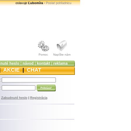
oslavuje
Ľubomíra
-
Poslať pohľadnicu
Pomoc
Napíšte nám
nuté heslo
|
návod
|
kontakt
|
reklama
|
AKCIE
|
CHAT
:
:
Zabudnuté heslo
|
Registrácia