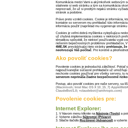
Komunikácia medzi Vami a akýmkoľvek webovým se
stiahnete si web stránku a tým sa komunikácia skončí
neprezradí, že už si predtým nejakú stránku vyžiadal
stránok a podobne.
Práve preto vznikli cookies. Cookie je informácia, kt
kontakte so serverom mu prehliadač túto informáciu 
informáciu použiť (napríklad mu vygeneruje stránku v
Cookies je veľmi dobrá myšlienka vylepšujúca nedos
už chybná implementácia cookies v niektorých prehl
tématikou spôsobili, že niektorí používatelia vypli c
riešením bepečnostných problémov prehliadačov. V 
4ME.SK
prevádzkujúci tieto stránky
prehlasuje, že
neohrozujú Váš počítač
. Pre koretné a plnohodnot
Ako povoliť cookies?
Povolenie cookies je jednoduchá záležitosť. Pokiaľ s
najpoužívanejšie súčasné prehliadače už umožňujú 
nechcete cookies používať pre všetky servery, tu ná
serverom neprináša žiadne bezpečnostné riziko 
Postup, ako povoliť cookies pre naše servery, sa líši
(Macintosh; Intel Mac OS X 10_15_7) AppleWebKi
ClaudeBot/1.0; +claudebot@anthropic.com)
Povolenie cookies pre:
Internet Explorer:
1. V hlavom menu kliknite na
Nástroje (Tools)
a po
2. Vyberte záložku
Súkromie (Privacy)
;
3. Stlačte tlačidlo
Rozšírené (Advanced)
a vyberte