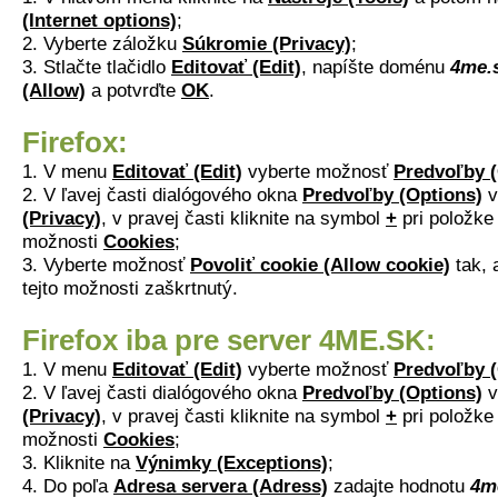
(Internet options)
;
2. Vyberte záložku
Súkromie (Privacy)
;
3. Stlačte tlačidlo
Editovať (Edit)
, napíšte doménu
4me.
(Allow)
a potvrďte
OK
.
Firefox:
1. V menu
Editovať (Edit)
vyberte možnosť
Predvoľby (
2. V ľavej časti dialógového okna
Predvoľby (Options)
v
(Privacy)
, v pravej časti kliknite na symbol
+
pri položk
možnosti
Cookies
;
3. Vyberte možnosť
Povoliť cookie (Allow cookie)
tak, 
tejto možnosti zaškrtnutý.
Firefox iba pre server 4ME.SK:
1. V menu
Editovať (Edit)
vyberte možnosť
Predvoľby (
2. V ľavej časti dialógového okna
Predvoľby (Options)
v
(Privacy)
, v pravej časti kliknite na symbol
+
pri položk
možnosti
Cookies
;
3. Kliknite na
Výnimky (Exceptions)
;
4. Do poľa
Adresa servera (Adress)
zadajte hodnotu
4m