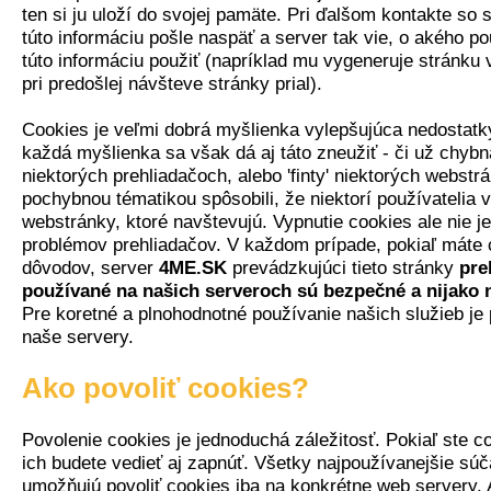
ten si ju uloží do svojej pamäte. Pri ďalšom kontakte so
túto informáciu pošle naspäť a server tak vie, o akého p
túto informáciu použiť (napríklad mu vygeneruje stránku v
pri predošlej návšteve stránky prial).
Cookies je veľmi dobrá myšlienka vylepšujúca nedostatk
každá myšlienka sa však dá aj táto zneužiť - či už chyb
niektorých prehliadačoch, alebo 'finty' niektorých webstr
pochybnou tématikou spôsobili, že niektorí používatelia 
webstránky, ktoré navštevujú. Vypnutie cookies ale nie 
problémov prehliadačov. V každom prípade, pokiaľ máte 
dôvodov, server
4ME.SK
prevádzkujúci tieto stránky
pre
používané na našich serveroch sú bezpečné a nijako 
Pre koretné a plnohodnotné používanie našich služieb je 
naše servery.
Ako povoliť cookies?
Povolenie cookies je jednoduchá záležitosť. Pokiaľ ste co
ich budete vedieť aj zapnúť. Všetky najpoužívanejšie sú
umožňujú povoliť cookies iba na konkrétne web servery.