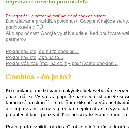
registrácia nového používateľa
Pri registrácii je potrebné mať povolené cookies súbory.
Dodržiavame pravidlá spoločnosti Google týkajúce sa vy
používateľa v EÚ
Ako spoločnosť Google využíva údaje, keď používate web
partnerov
Pokiaľ neviete, čo sú to cookies...
Pokiaľ neviete, ako na to...
Pokiaľ Vás zaujíma, na čo my používame cookies...
Cookies - čo je to?
Komunikácia medzi Vami a akýmkoľvek webovým server
znamená, že Vy sa raz pripojíte na server, stiahnete si 
komunikácia skončí. Pri ďalšom kliknutí si Váš prehliada
ale neprezradí, že už si predtým nejakú stránku vyžiadal
pri autentifikácii používateľov, personalizovaní stránok a
Práve preto vznikli cookies. Cookie je informácia, ktorú 