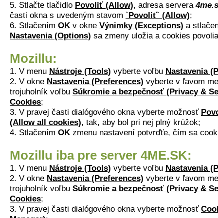
5. Stlačte tlačidlo
Povoliť (Allow)
, adresa servera
4me.
časti okna s uvedeným stavom
`Povoliť` (Allow)
;
6. Stlačením
OK
v okne
Výnimky (Exceptions)
a stlačen
Nastavenia (Options)
sa zmeny uložia a cookies povolia
Mozillu:
1. V menu
Nástroje (Tools)
vyberte voľbu
Nastavenia (P
2. V okne
Nastavenia (Preferences)
vyberte v ľavom me
trojuholník voľbu
Súkromie a bezpečnosť (Privacy & Se
Cookies
;
3. V pravej časti dialógového okna vyberte možnosť
Povo
(Allow all cookies)
, tak, aby bol pri nej plný krúžok;
4. Stlačením
OK
zmenu nastavení potvrďťe, čím sa cook
Mozillu iba pre server 4ME.SK:
1. V menu
Nástroje (Tools)
vyberte voľbu
Nastavenia (P
2. V okne
Nastavenia (Preferences)
vyberte v ľavom me
trojuholník voľbu
Súkromie a bezpečnosť (Privacy & Se
Cookies
;
3. V pravej časti dialógového okna vyberte možnosť
Coo