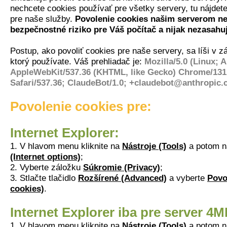
nechcete cookies používať pre všetky servery, tu nájdete
pre naše služby.
Povolenie cookies našim serverom ne
bezpečnostné riziko pre Váš počítač a nijak nezasah
Postup, ako povoliť cookies pre naše servery, sa líši v zá
ktorý používate. Váš prehliadač je:
Mozilla/5.0 (Linux; A
AppleWebKit/537.36 (KHTML, like Gecko) Chrome/131.
Safari/537.36; ClaudeBot/1.0; +claudebot@anthropic.
Povolenie cookies pre:
Internet Explorer:
1. V hlavom menu kliknite na
Nástroje (Tools)
a potom 
(Internet options)
;
2. Vyberte záložku
Súkromie (Privacy)
;
3. Stlačte tlačidlo
Rozšírené (Advanced)
a vyberte
Povo
cookies)
.
Internet Explorer iba pre server 4
1. V hlavom menu kliknite na
Nástroje (Tools)
a potom 