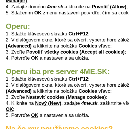
Manager)
;
4. Zadajte doménu
4me.sk
a kliknite na
Povoliť (Allow)
;
5. Stlačením
OK
zmenu nastavení potvrďťe, čím sa cook
Operu:
1. Stlačte klávesovú skratku
Ctrl+F12
;
2. V dialógovom okne, ktoré sa otvorí, vyberte hore zál
(Advanced)
a kliknite na položku
Cookies
vľavo;
3. Zvoľte
Povoliť všetky cookies (Accept all cookies)
;
4. Potvrďte
OK
a nastavenia sa uložia.
Operu iba pre server 4ME.SK:
1. Stlačte klávesovú skratku
Ctrl+F12
;
2. V dialógovom okne, ktoré sa otvorí, vyberte hore zál
(Advanced)
a kliknite na položku
Cookies
vľavo;
3. Zvoľte
Nastaviť cookies (Manage cookies)
;
4. Kliknite na
Nový (New)
, zadajte
4me.sk
, zaškrtnite v
OK
;
5. Potvrďte
OK
a nastavenia sa uložia.
Na čo my používame cookies?