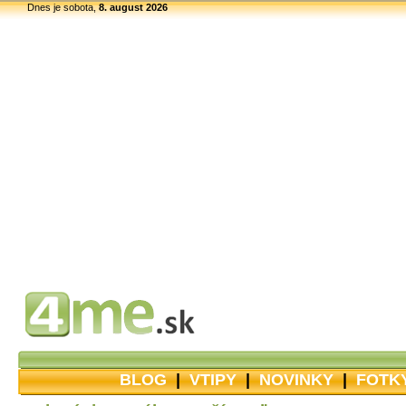
Dnes je sobota,
8. august 2026
BLOG
|
VTIPY
|
NOVINKY
|
FOTK