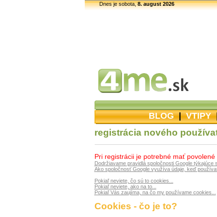
Dnes je sobota,
8. august 2026
BLOG
|
VTIPY
registrácia nového používa
Pri registrácii je potrebné mať povolené
Dodržiavame pravidlá spoločnosti Google týkajúce 
Ako spoločnosť Google využíva údaje, keď používat
Pokiaľ neviete, čo sú to cookies...
Pokiaľ neviete, ako na to...
Pokiaľ Vás zaujíma, na čo my používame cookies...
Cookies - čo je to?