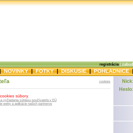
registrácia
|
zabud
|
NOVINKY
|
FOTKY
|
DISKUSIE
|
POHĽADNICE
teľa
Nick
cookies
Heslo
 cookies súbory.
sa vyžiadania súhlasu používateľa v EÚ
e weby a aplikácie našich partnerov