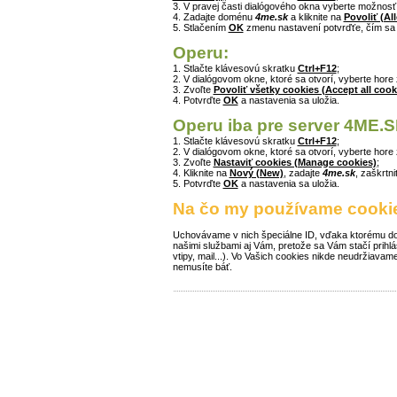
3. V pravej časti dialógového okna vyberte možnos
4. Zadajte doménu
4me.sk
a kliknite na
Povoliť (Al
5. Stlačením
OK
zmenu nastavení potvrďťe, čím sa
Operu:
1. Stlačte klávesovú skratku
Ctrl+F12
;
2. V dialógovom okne, ktoré sa otvorí, vyberte hore
3. Zvoľte
Povoliť všetky cookies (Accept all cook
4. Potvrďte
OK
a nastavenia sa uložia.
Operu iba pre server 4ME.S
1. Stlačte klávesovú skratku
Ctrl+F12
;
2. V dialógovom okne, ktoré sa otvorí, vyberte hore
3. Zvoľte
Nastaviť cookies (Manage cookies)
;
4. Kliknite na
Nový (New)
, zadajte
4me.sk
, zaškrtn
5. Potvrďte
OK
a nastavenia sa uložia.
Na čo my používame cooki
Uchovávame v nich špeciálne ID, vďaka ktorému doká
našimi službami aj Vám, pretože sa Vám stačí prihl
vtipy, mail...). Vo Vašich cookies nikde neudržiavam
nemusíte báť.