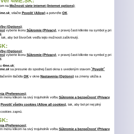
erver 4ME.SK:
tom na
Možnosti siete internet (Internet options)
;
4me.sk
, stlačte
Povoliť (Allow)
a potvrďte
OK
.
ľby (Options)
;
ns)
vyberte ikonu
Súkromie (Privacy)
, v pravej časti kliknite na symbol
+
pri
s
;
)
tak, aby bol štvorček vedľa tejto možnosti zaškrtnutý.
SK:
ľby (Options)
;
ns)
vyberte ikonu
Súkromie (Privacy)
, v pravej časti kliknite na symbol
+
pri
s
;
tu
4me.sk
;
me.sk
sa presunie do spodnej časti okna s uvedeným stavom
`Povoliť`
tlačením tlačidla
OK
v okne
Nastavenia (Options)
sa zmeny uložia a
ia (Preferences)
;
m menu klikom na sivý trojuholník voľbu
Súkromie a bezpečnosť (Privacy
ť
Povoliť všetky cookies (Allow all cookies)
, tak, aby bol pri nej plný
 cookies zapnú.
SK:
ia (Preferences)
;
m menu klikom na sivý trojuholník voľbu
Súkromie a bezpečnosť (Privacy