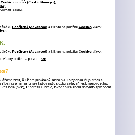
ť
Cookie manažér (Cookie Manager)
;
low)
;
 cookies zapnú.
 záložku
Rozšírené (Advanced)
a kliknite na položku
Cookies
vľavo;
ies)
;
K:
 záložku
Rozšírené (Advanced)
a kliknite na položku
Cookies
vľavo;
ite všetky políčka a potvrďte
OK
;
es?
žeme zistiť, či už ste prihlásený, alebo nie. To zjednodušuje prácu s
ásiť iba raz a nemusíte pre každú našu službu zadávať heslo nanovo (chat,
e Váš login (nick), IP adresu či heslo, takže sa ich zneužitia týmto spôsobom