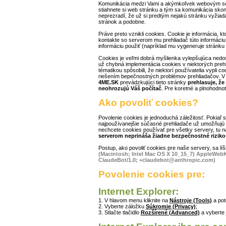
Komunikácia medzi Vami a akýmkoľvek webovým se
stiahnete si web stránku a tým sa komunikácia skončí
neprezradí, že už si predtým nejakú stránku vyžiadal
stránok a podobne.
Práve preto vznikli cookies. Cookie je informácia, kt
kontakte so serverom mu prehliadač túto informáciu 
informáciu použiť (napríklad mu vygeneruje stránku v
Cookies je veľmi dobrá myšlienka vylepšujúca nedos
už chybná implementácia cookies v niektorých prehl
tématikou spôsobili, že niektorí používatelia vypli c
riešením bepečnostných problémov prehliadačov. V 
4ME.SK
prevádzkujúci tieto stránky
prehlasuje, že
neohrozujú Váš počítač
. Pre koretné a plnohodnot
Ako povoliť cookies?
Povolenie cookies je jednoduchá záležitosť. Pokiaľ s
najpoužívanejšie súčasné prehliadače už umožňujú 
nechcete cookies používať pre všetky servery, tu ná
serverom neprináša žiadne bezpečnostné riziko 
Postup, ako povoliť cookies pre naše servery, sa líši
(Macintosh; Intel Mac OS X 10_15_7) AppleWebKi
ClaudeBot/1.0; +claudebot@anthropic.com)
Povolenie cookies pre:
Internet Explorer:
1. V hlavom menu kliknite na
Nástroje (Tools)
a po
2. Vyberte záložku
Súkromie (Privacy)
;
3. Stlačte tlačidlo
Rozšírené (Advanced)
a vyberte