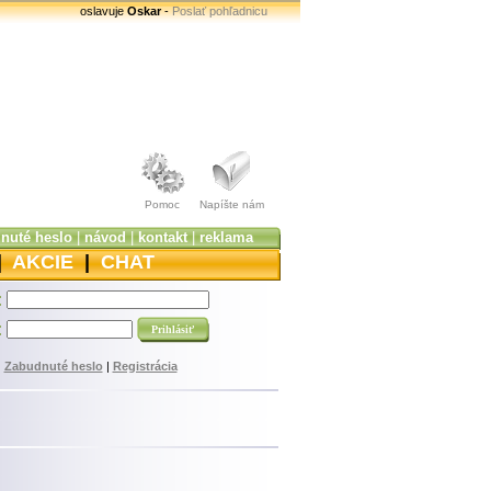
oslavuje
Oskar
-
Poslať pohľadnicu
Pomoc
Napíšte nám
nuté heslo
|
návod
|
kontakt
|
reklama
|
AKCIE
|
CHAT
:
:
Zabudnuté heslo
|
Registrácia