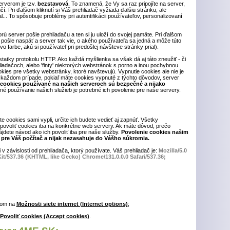
rverom je tzv.
bezstavová
. To znamená, že Vy sa raz pripojíte na server,
. Pri ďalšom kliknutí si Váš prehliadač vyžiada ďalšiu stránku, ale
... To spôsobuje problémy pri autentifikácii používateľov, personalizovaní
orú server pošle prehliadaču a ten si ju uloží do svojej pamäte. Pri ďalšom
pošle naspäť a server tak vie, o akého používateľa sa jedná a môže túto
o farbe, akú si používateľ pri predošlej návšteve stránky prial).
tatky protokolu HTTP. Ako každá myšlienka sa však dá aj táto zneužiť - či
iadačoch, alebo 'finty' niektorých webstránok s porno a inou pochybnou
ookies pre všetky webstránky, ktoré navštevujú. Vypnutie cookies ale nie je
každom prípade, pokiaľ máte cookies vypnuté z týchto dôvodov, server
 cookies používané na našich serveroch sú bezpečné a nijako
né používanie našich služieb je potrebné ich povolenie pre naše servery.
te cookies sami vypli, určite ich budete vedieť aj zapnúť. Všetky
povoliť cookies iba na konkrétne web servery. Ak máte dôvod, prečo
jdete návod ako ich povoliť iba pre naše služby.
Povolenie cookies našim
pre Váš počítač a nijak nezasahuje do Vášho súkromia.
 v závislosti od prehliadača, ktorý používate. Váš prehliadač je:
Mozilla/5.0
t/537.36 (KHTML, like Gecko) Chrome/131.0.0.0 Safari/537.36;
tom na
Možnosti siete internet (Internet options)
;
Povoliť cookies (Accept cookies)
.