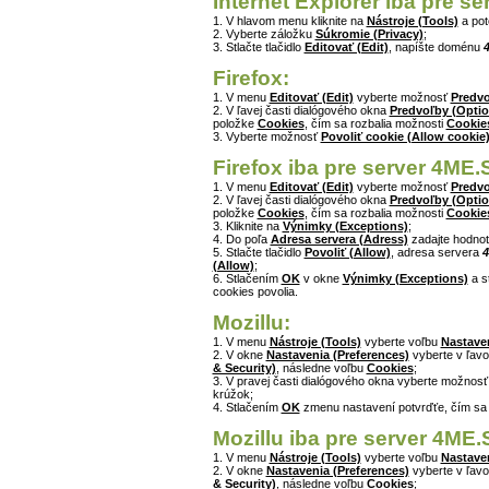
Internet Explorer iba pre s
1. V hlavom menu kliknite na
Nástroje (Tools)
a po
2. Vyberte záložku
Súkromie (Privacy)
;
3. Stlačte tlačidlo
Editovať (Edit)
, napíšte doménu
Firefox:
1. V menu
Editovať (Edit)
vyberte možnosť
Predvo
2. V ľavej časti dialógového okna
Predvoľby (Optio
položke
Cookies
, čím sa rozbalia možnosti
Cookie
3. Vyberte možnosť
Povoliť cookie (Allow cookie
Firefox iba pre server 4ME.
1. V menu
Editovať (Edit)
vyberte možnosť
Predvo
2. V ľavej časti dialógového okna
Predvoľby (Optio
položke
Cookies
, čím sa rozbalia možnosti
Cookie
3. Kliknite na
Výnimky (Exceptions)
;
4. Do poľa
Adresa servera (Adress)
zadajte hodno
5. Stlačte tlačidlo
Povoliť (Allow)
, adresa servera
4
(Allow)
;
6. Stlačením
OK
v okne
Výnimky (Exceptions)
a s
cookies povolia.
Mozillu:
1. V menu
Nástroje (Tools)
vyberte voľbu
Nastaven
2. V okne
Nastavenia (Preferences)
vyberte v ľavo
& Security)
, následne voľbu
Cookies
;
3. V pravej časti dialógového okna vyberte možnos
krúžok;
4. Stlačením
OK
zmenu nastavení potvrďťe, čím sa
Mozillu iba pre server 4ME.
1. V menu
Nástroje (Tools)
vyberte voľbu
Nastaven
2. V okne
Nastavenia (Preferences)
vyberte v ľavo
& Security)
, následne voľbu
Cookies
;