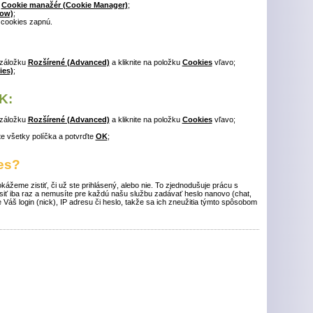
ť
Cookie manažér (Cookie Manager)
;
low)
;
 cookies zapnú.
 záložku
Rozšírené (Advanced)
a kliknite na položku
Cookies
vľavo;
ies)
;
K:
 záložku
Rozšírené (Advanced)
a kliknite na položku
Cookies
vľavo;
ite všetky políčka a potvrďte
OK
;
es?
žeme zistiť, či už ste prihlásený, alebo nie. To zjednodušuje prácu s
ásiť iba raz a nemusíte pre každú našu službu zadávať heslo nanovo (chat,
e Váš login (nick), IP adresu či heslo, takže sa ich zneužitia týmto spôsobom