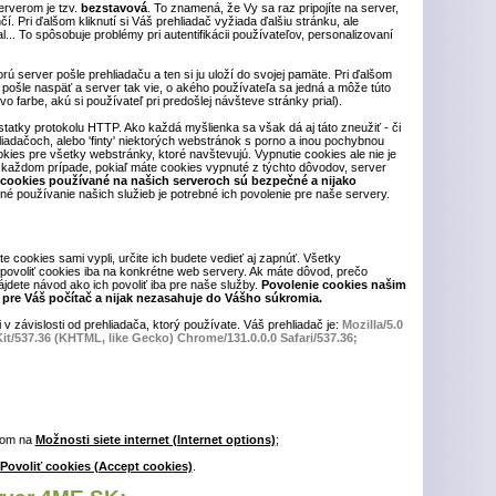
rverom je tzv.
bezstavová
. To znamená, že Vy sa raz pripojíte na server,
. Pri ďalšom kliknutí si Váš prehliadač vyžiada ďalšiu stránku, ale
... To spôsobuje problémy pri autentifikácii používateľov, personalizovaní
orú server pošle prehliadaču a ten si ju uloží do svojej pamäte. Pri ďalšom
pošle naspäť a server tak vie, o akého používateľa sa jedná a môže túto
o farbe, akú si používateľ pri predošlej návšteve stránky prial).
tatky protokolu HTTP. Ako každá myšlienka sa však dá aj táto zneužiť - či
iadačoch, alebo 'finty' niektorých webstránok s porno a inou pochybnou
ookies pre všetky webstránky, ktoré navštevujú. Vypnutie cookies ale nie je
každom prípade, pokiaľ máte cookies vypnuté z týchto dôvodov, server
 cookies používané na našich serveroch sú bezpečné a nijako
né používanie našich služieb je potrebné ich povolenie pre naše servery.
te cookies sami vypli, určite ich budete vedieť aj zapnúť. Všetky
povoliť cookies iba na konkrétne web servery. Ak máte dôvod, prečo
jdete návod ako ich povoliť iba pre naše služby.
Povolenie cookies našim
pre Váš počítač a nijak nezasahuje do Vášho súkromia.
 v závislosti od prehliadača, ktorý používate. Váš prehliadač je:
Mozilla/5.0
t/537.36 (KHTML, like Gecko) Chrome/131.0.0.0 Safari/537.36;
tom na
Možnosti siete internet (Internet options)
;
Povoliť cookies (Accept cookies)
.