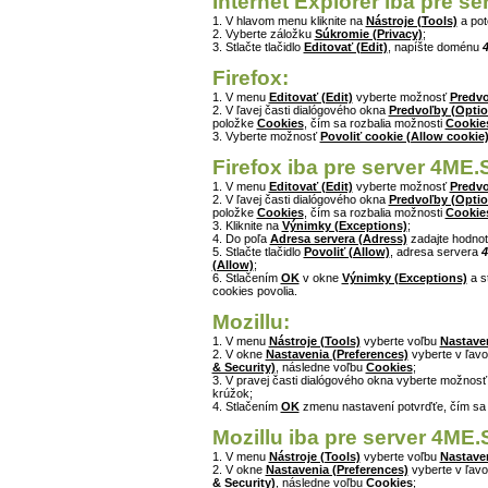
Internet Explorer iba pre s
1. V hlavom menu kliknite na
Nástroje (Tools)
a po
2. Vyberte záložku
Súkromie (Privacy)
;
3. Stlačte tlačidlo
Editovať (Edit)
, napíšte doménu
Firefox:
1. V menu
Editovať (Edit)
vyberte možnosť
Predvo
2. V ľavej časti dialógového okna
Predvoľby (Optio
položke
Cookies
, čím sa rozbalia možnosti
Cookie
3. Vyberte možnosť
Povoliť cookie (Allow cookie
Firefox iba pre server 4ME.
1. V menu
Editovať (Edit)
vyberte možnosť
Predvo
2. V ľavej časti dialógového okna
Predvoľby (Optio
položke
Cookies
, čím sa rozbalia možnosti
Cookie
3. Kliknite na
Výnimky (Exceptions)
;
4. Do poľa
Adresa servera (Adress)
zadajte hodno
5. Stlačte tlačidlo
Povoliť (Allow)
, adresa servera
4
(Allow)
;
6. Stlačením
OK
v okne
Výnimky (Exceptions)
a s
cookies povolia.
Mozillu:
1. V menu
Nástroje (Tools)
vyberte voľbu
Nastaven
2. V okne
Nastavenia (Preferences)
vyberte v ľavo
& Security)
, následne voľbu
Cookies
;
3. V pravej časti dialógového okna vyberte možnos
krúžok;
4. Stlačením
OK
zmenu nastavení potvrďťe, čím sa
Mozillu iba pre server 4ME.
1. V menu
Nástroje (Tools)
vyberte voľbu
Nastaven
2. V okne
Nastavenia (Preferences)
vyberte v ľavo
& Security)
, následne voľbu
Cookies
;