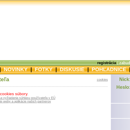
registrácia
|
zabud
|
NOVINKY
|
FOTKY
|
DISKUSIE
|
POHĽADNICE
teľa
Nick
cookies
Heslo
 cookies súbory.
sa vyžiadania súhlasu používateľa v EÚ
e weby a aplikácie našich partnerov