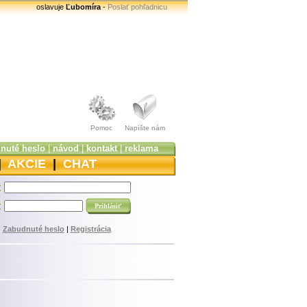
oslavuje
Ľubomíra
-
Poslať pohľadnicu
Pomoc
Napíšte nám
nuté heslo
|
návod
|
kontakt
|
reklama
|
AKCIE
|
CHAT
:
:
Zabudnuté heslo
|
Registrácia