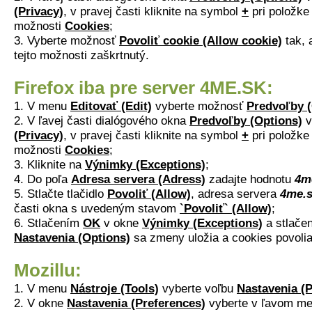
(Privacy)
, v pravej časti kliknite na symbol
+
pri položk
možnosti
Cookies
;
3. Vyberte možnosť
Povoliť cookie (Allow cookie)
tak, 
tejto možnosti zaškrtnutý.
Firefox iba pre server 4ME.SK:
1. V menu
Editovať (Edit)
vyberte možnosť
Predvoľby (
2. V ľavej časti dialógového okna
Predvoľby (Options)
v
(Privacy)
, v pravej časti kliknite na symbol
+
pri položk
možnosti
Cookies
;
3. Kliknite na
Výnimky (Exceptions)
;
4. Do poľa
Adresa servera (Adress)
zadajte hodnotu
4m
5. Stlačte tlačidlo
Povoliť (Allow)
, adresa servera
4me.
časti okna s uvedeným stavom
`Povoliť` (Allow)
;
6. Stlačením
OK
v okne
Výnimky (Exceptions)
a stlačen
Nastavenia (Options)
sa zmeny uložia a cookies povolia
Mozillu:
1. V menu
Nástroje (Tools)
vyberte voľbu
Nastavenia (P
2. V okne
Nastavenia (Preferences)
vyberte v ľavom me