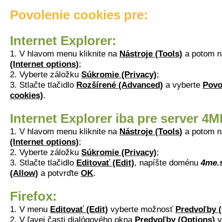
Povolenie cookies pre:
Internet Explorer:
1. V hlavom menu kliknite na
Nástroje (Tools)
a potom 
(Internet options)
;
2. Vyberte záložku
Súkromie (Privacy)
;
3. Stlačte tlačidlo
Rozšírené (Advanced)
a vyberte
Povo
cookies)
.
Internet Explorer iba pre server 4
1. V hlavom menu kliknite na
Nástroje (Tools)
a potom 
(Internet options)
;
2. Vyberte záložku
Súkromie (Privacy)
;
3. Stlačte tlačidlo
Editovať (Edit)
, napíšte doménu
4me.
(Allow)
a potvrďte
OK
.
Firefox:
1. V menu
Editovať (Edit)
vyberte možnosť
Predvoľby (
2. V ľavej časti dialógového okna
Predvoľby (Options)
v