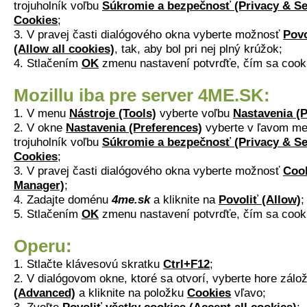
trojuholník voľbu
Súkromie a bezpečnosť (Privacy & Se
Cookies
;
3. V pravej časti dialógového okna vyberte možnosť
Povo
(Allow all cookies)
, tak, aby bol pri nej plný krúžok;
4. Stlačením
OK
zmenu nastavení potvrďťe, čím sa cook
Mozillu iba pre server 4ME.SK:
1. V menu
Nástroje (Tools)
vyberte voľbu
Nastavenia (P
2. V okne
Nastavenia (Preferences)
vyberte v ľavom me
trojuholník voľbu
Súkromie a bezpečnosť (Privacy & Se
Cookies
;
3. V pravej časti dialógového okna vyberte možnosť
Coo
Manager)
;
4. Zadajte doménu
4me.sk
a kliknite na
Povoliť (Allow)
;
5. Stlačením
OK
zmenu nastavení potvrďťe, čím sa cook
Operu:
1. Stlačte klávesovú skratku
Ctrl+F12
;
2. V dialógovom okne, ktoré sa otvorí, vyberte hore zál
(Advanced)
a kliknite na položku
Cookies
vľavo;