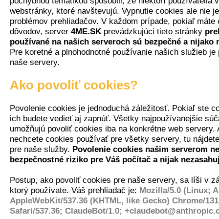
pochybnou tématikou spôsobili, že niektorí používatelia 
webstránky, ktoré navštevujú. Vypnutie cookies ale nie 
problémov prehliadačov. V každom prípade, pokiaľ máte 
dôvodov, server
4ME.SK
prevádzkujúci tieto stránky
pre
používané na našich serveroch sú bezpečné a nijako 
Pre koretné a plnohodnotné používanie našich služieb je 
naše servery.
Ako povoliť cookies?
Povolenie cookies je jednoduchá záležitosť. Pokiaľ ste co
ich budete vedieť aj zapnúť. Všetky najpoužívanejšie sú
umožňujú povoliť cookies iba na konkrétne web servery.
nechcete cookies používať pre všetky servery, tu nájdete
pre naše služby.
Povolenie cookies našim serverom ne
bezpečnostné riziko pre Váš počítač a nijak nezasah
Postup, ako povoliť cookies pre naše servery, sa líši v zá
ktorý používate. Váš prehliadač je:
Mozilla/5.0 (Linux; A
AppleWebKit/537.36 (KHTML, like Gecko) Chrome/131.
Safari/537.36; ClaudeBot/1.0; +claudebot@anthropic.