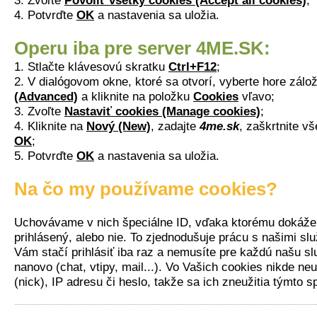
3. Zvoľte
Povoliť všetky cookies (Accept all cookies)
;
4. Potvrďte
OK
a nastavenia sa uložia.
Operu iba pre server 4ME.SK:
1. Stlačte klávesovú skratku
Ctrl+F12
;
2. V dialógovom okne, ktoré sa otvorí, vyberte hore zál
(Advanced)
a kliknite na položku
Cookies
vľavo;
3. Zvoľte
Nastaviť cookies (Manage cookies)
;
4. Kliknite na
Nový (New)
, zadajte
4me.sk
, zaškrtnite v
OK
;
5. Potvrďte
OK
a nastavenia sa uložia.
Na čo my používame cookies?
Uchovávame v nich špeciálne ID, vďaka ktorému dokážeme
prihlásený, alebo nie. To zjednodušuje prácu s našimi sl
Vám stačí prihlásiť iba raz a nemusíte pre každú našu s
nanovo (chat, vtipy, mail...). Vo Vašich cookies nikde n
(nick), IP adresu či heslo, takže sa ich zneužitia týmto