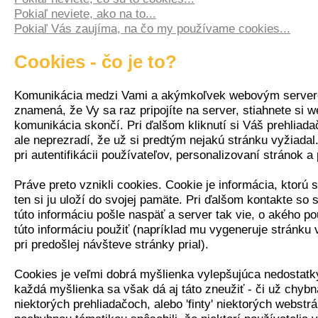
Pokiaľ neviete, ako na to...
Pokiaľ Vás zaujíma, na čo my používame cookies...
Cookies - čo je to?
Komunikácia medzi Vami a akýmkoľvek webovým server
znamená, že Vy sa raz pripojíte na server, stiahnete si 
komunikácia skončí. Pri ďalšom kliknutí si Váš prehliada
ale neprezradí, že už si predtým nejakú stránku vyžiadal
pri autentifikácii používateľov, personalizovaní stránok a
Práve preto vznikli cookies. Cookie je informácia, ktorú 
ten si ju uloží do svojej pamäte. Pri ďalšom kontakte so
túto informáciu pošle naspäť a server tak vie, o akého p
túto informáciu použiť (napríklad mu vygeneruje stránku v
pri predošlej návšteve stránky prial).
Cookies je veľmi dobrá myšlienka vylepšujúca nedostatk
každá myšlienka sa však dá aj táto zneužiť - či už chyb
niektorých prehliadačoch, alebo 'finty' niektorých webstr