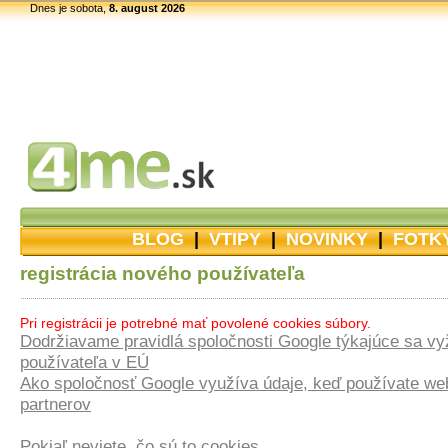
Dnes je sobota,
8. august 2026
BLOG
|
VTIPY
|
NOVINKY
|
FOTK
registrácia nového používateľa
Pri registrácii je potrebné mať povolené cookies súbory.
Dodržiavame pravidlá spoločnosti Google týkajúce sa vy
používateľa v EÚ
Ako spoločnosť Google využíva údaje, keď používate web
partnerov
Pokiaľ neviete, čo sú to cookies...