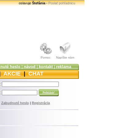
oslavuje
Štefánia
-
Poslať pohľadnicu
Pomoc
Napíšte nám
nuté heslo
|
návod
|
kontakt
|
reklama
|
AKCIE
|
CHAT
:
:
Zabudnuté heslo
|
Registrácia