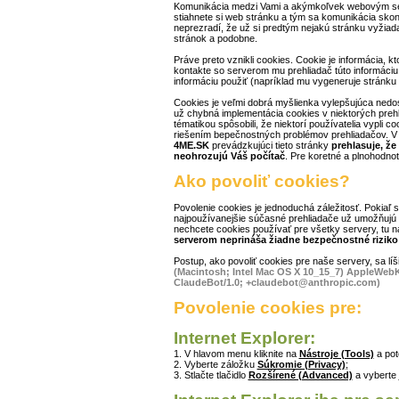
Komunikácia medzi Vami a akýmkoľvek webovým se
stiahnete si web stránku a tým sa komunikácia skončí
neprezradí, že už si predtým nejakú stránku vyžiadal
stránok a podobne.
Práve preto vznikli cookies. Cookie je informácia, kt
kontakte so serverom mu prehliadač túto informáciu 
informáciu použiť (napríklad mu vygeneruje stránku v
Cookies je veľmi dobrá myšlienka vylepšujúca nedos
už chybná implementácia cookies v niektorých prehl
tématikou spôsobili, že niektorí používatelia vypli c
riešením bepečnostných problémov prehliadačov. V 
4ME.SK
prevádzkujúci tieto stránky
prehlasuje, že
neohrozujú Váš počítač
. Pre koretné a plnohodnot
Ako povoliť cookies?
Povolenie cookies je jednoduchá záležitosť. Pokiaľ s
najpoužívanejšie súčasné prehliadače už umožňujú 
nechcete cookies používať pre všetky servery, tu ná
serverom neprináša žiadne bezpečnostné riziko 
Postup, ako povoliť cookies pre naše servery, sa líši
(Macintosh; Intel Mac OS X 10_15_7) AppleWebKi
ClaudeBot/1.0; +claudebot@anthropic.com)
Povolenie cookies pre:
Internet Explorer:
1. V hlavom menu kliknite na
Nástroje (Tools)
a po
2. Vyberte záložku
Súkromie (Privacy)
;
3. Stlačte tlačidlo
Rozšírené (Advanced)
a vyberte