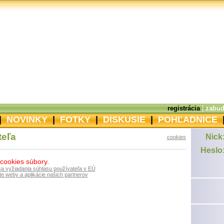
registrácia
|
zabud
|
NOVINKY
|
FOTKY
|
DISKUSIE
|
POHĽADNICE
teľa
Nick
cookies
Heslo
 cookies súbory.
sa vyžiadania súhlasu používateľa v EÚ
e weby a aplikácie našich partnerov