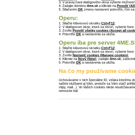
3. V pravej časti dialógového okna vyberte možnos
4. Zadajte doménu
4me.sk
a kliknite na
Povoliť (Al
5. Stlačením
OK
zmenu nastavení potvrďťe, čím sa
Operu:
1. Stlačte klávesovú skratku
Ctrl+F12
;
2. V dialógovom okne, ktoré sa otvorí, vyberte hore
3. Zvoľte
Povoliť všetky cookies (Accept all cook
4. Potvrďte
OK
a nastavenia sa uložia.
Operu iba pre server 4ME.S
1. Stlačte klávesovú skratku
Ctrl+F12
;
2. V dialógovom okne, ktoré sa otvorí, vyberte hore
3. Zvoľte
Nastaviť cookies (Manage cookies)
;
4. Kliknite na
Nový (New)
, zadajte
4me.sk
, zaškrtn
5. Potvrďte
OK
a nastavenia sa uložia.
Na čo my používame cooki
Uchovávame v nich špeciálne ID, vďaka ktorému doká
našimi službami aj Vám, pretože sa Vám stačí prihl
vtipy, mail...). Vo Vašich cookies nikde neudržiavam
nemusíte báť.