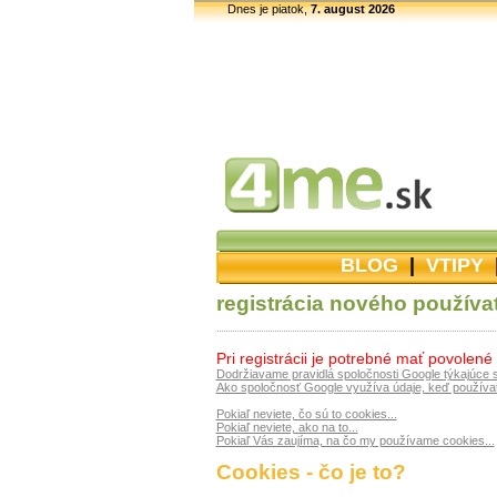
Dnes je piatok,
7. august 2026
BLOG
|
VTIPY
registrácia nového používa
Pri registrácii je potrebné mať povolené
Dodržiavame pravidlá spoločnosti Google týkajúce 
Ako spoločnosť Google využíva údaje, keď používat
Pokiaľ neviete, čo sú to cookies...
Pokiaľ neviete, ako na to...
Pokiaľ Vás zaujíma, na čo my používame cookies...
Cookies - čo je to?