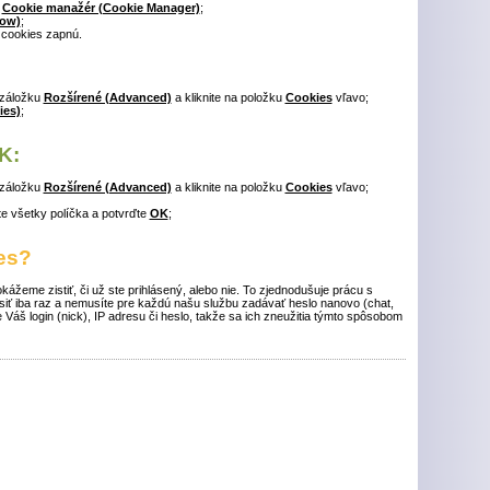
ť
Cookie manažér (Cookie Manager)
;
low)
;
 cookies zapnú.
 záložku
Rozšírené (Advanced)
a kliknite na položku
Cookies
vľavo;
ies)
;
K:
 záložku
Rozšírené (Advanced)
a kliknite na položku
Cookies
vľavo;
ite všetky políčka a potvrďte
OK
;
es?
žeme zistiť, či už ste prihlásený, alebo nie. To zjednodušuje prácu s
ásiť iba raz a nemusíte pre každú našu službu zadávať heslo nanovo (chat,
e Váš login (nick), IP adresu či heslo, takže sa ich zneužitia týmto spôsobom