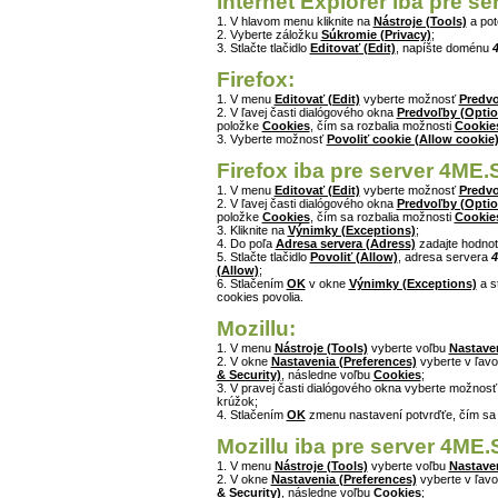
Internet Explorer iba pre s
1. V hlavom menu kliknite na
Nástroje (Tools)
a po
2. Vyberte záložku
Súkromie (Privacy)
;
3. Stlačte tlačidlo
Editovať (Edit)
, napíšte doménu
Firefox:
1. V menu
Editovať (Edit)
vyberte možnosť
Predvo
2. V ľavej časti dialógového okna
Predvoľby (Optio
položke
Cookies
, čím sa rozbalia možnosti
Cookie
3. Vyberte možnosť
Povoliť cookie (Allow cookie
Firefox iba pre server 4ME.
1. V menu
Editovať (Edit)
vyberte možnosť
Predvo
2. V ľavej časti dialógového okna
Predvoľby (Optio
položke
Cookies
, čím sa rozbalia možnosti
Cookie
3. Kliknite na
Výnimky (Exceptions)
;
4. Do poľa
Adresa servera (Adress)
zadajte hodno
5. Stlačte tlačidlo
Povoliť (Allow)
, adresa servera
4
(Allow)
;
6. Stlačením
OK
v okne
Výnimky (Exceptions)
a s
cookies povolia.
Mozillu:
1. V menu
Nástroje (Tools)
vyberte voľbu
Nastaven
2. V okne
Nastavenia (Preferences)
vyberte v ľavo
& Security)
, následne voľbu
Cookies
;
3. V pravej časti dialógového okna vyberte možnos
krúžok;
4. Stlačením
OK
zmenu nastavení potvrďťe, čím sa
Mozillu iba pre server 4ME.
1. V menu
Nástroje (Tools)
vyberte voľbu
Nastaven
2. V okne
Nastavenia (Preferences)
vyberte v ľavo
& Security)
, následne voľbu
Cookies
;