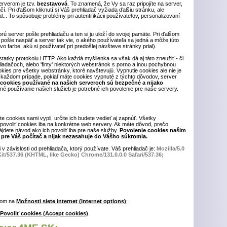
rverom je tzv.
bezstavová
. To znamená, že Vy sa raz pripojíte na server,
. Pri ďalšom kliknutí si Váš prehliadač vyžiada ďalšiu stránku, ale
... To spôsobuje problémy pri autentifikácii používateľov, personalizovaní
orú server pošle prehliadaču a ten si ju uloží do svojej pamäte. Pri ďalšom
pošle naspäť a server tak vie, o akého používateľa sa jedná a môže túto
o farbe, akú si používateľ pri predošlej návšteve stránky prial).
tatky protokolu HTTP. Ako každá myšlienka sa však dá aj táto zneužiť - či
iadačoch, alebo 'finty' niektorých webstránok s porno a inou pochybnou
ookies pre všetky webstránky, ktoré navštevujú. Vypnutie cookies ale nie je
každom prípade, pokiaľ máte cookies vypnuté z týchto dôvodov, server
 cookies používané na našich serveroch sú bezpečné a nijako
né používanie našich služieb je potrebné ich povolenie pre naše servery.
te cookies sami vypli, určite ich budete vedieť aj zapnúť. Všetky
povoliť cookies iba na konkrétne web servery. Ak máte dôvod, prečo
jdete návod ako ich povoliť iba pre naše služby.
Povolenie cookies našim
pre Váš počítač a nijak nezasahuje do Vášho súkromia.
 v závislosti od prehliadača, ktorý používate. Váš prehliadač je:
Mozilla/5.0
t/537.36 (KHTML, like Gecko) Chrome/131.0.0.0 Safari/537.36;
tom na
Možnosti siete internet (Internet options)
;
Povoliť cookies (Accept cookies)
.