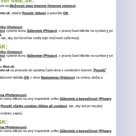
erver 4ME.SK:
tom na
Možnosti siete internet (Internet options)
;
4me.sk
, stlačte
Povoliť (Allow)
a potvrďte
OK
.
ľby (Options)
;
ns)
vyberte ikonu
Súkromie (Privacy)
, v pravej časti kliknite na symbol
+
pri
s
;
)
tak, aby bol štvorček vedľa tejto možnosti zaškrtnutý.
SK:
ľby (Options)
;
ns)
vyberte ikonu
Súkromie (Privacy)
, v pravej časti kliknite na symbol
+
pri
s
;
tu
4me.sk
;
me.sk
sa presunie do spodnej časti okna s uvedeným stavom
`Povoliť`
tlačením tlačidla
OK
v okne
Nastavenia (Options)
sa zmeny uložia a
ia (Preferences)
;
m menu klikom na sivý trojuholník voľbu
Súkromie a bezpečnosť (Privacy
ť
Povoliť všetky cookies (Allow all cookies)
, tak, aby bol pri nej plný
 cookies zapnú.
SK:
ia (Preferences)
;
m menu klikom na sivý trojuholník voľbu
Súkromie a bezpečnosť (Privacy