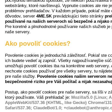
pochybnou tématikou spôsobili, že niektorí používatelia 
webstránky, ktoré navštevujú. Vypnutie cookies ale nie 
problémov prehliadačov. V každom prípade, pokiaľ máte 
dôvodov, server
4ME.SK
prevádzkujúci tieto stránky
pre
používané na našich serveroch sú bezpečné a nijako 
Pre koretné a plnohodnotné používanie našich služieb je 
naše servery.
Ako povoliť cookies?
Povolenie cookies je jednoduchá záležitosť. Pokiaľ ste co
ich budete vedieť aj zapnúť. Všetky najpoužívanejšie sú
umožňujú povoliť cookies iba na konkrétne web servery.
nechcete cookies používať pre všetky servery, tu nájdete
pre naše služby.
Povolenie cookies našim serverom ne
bezpečnostné riziko pre Váš počítač a nijak nezasah
Postup, ako povoliť cookies pre naše servery, sa líši v zá
ktorý používate. Váš prehliadač je:
Mozilla/5.0 (Linux; A
AppleWebKit/537.36 (KHTML, like Gecko) Chrome/131.
Safari/537.36; ClaudeBot/1.0; +claudebot@anthropic.