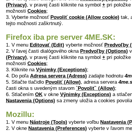
(Privacy)
, v pravej časti kliknite na symbol
+
pri položk
možnosti
Cookies
;
3. Vyberte možnosť
Povoliť cookie (Allow cookie)
tak, 
tejto možnosti zaškrtnutý.
Firefox iba pre server 4ME.SK:
1. V menu
Editovať (Edit)
vyberte možnosť
Predvoľby (
2. V ľavej časti dialógového okna
Predvoľby (Options)
v
(Privacy)
, v pravej časti kliknite na symbol
+
pri položk
možnosti
Cookies
;
3. Kliknite na
Výnimky (Exceptions)
;
4. Do poľa
Adresa servera (Adress)
zadajte hodnotu
4m
5. Stlačte tlačidlo
Povoliť (Allow)
, adresa servera
4me.
časti okna s uvedeným stavom
`Povoliť` (Allow)
;
6. Stlačením
OK
v okne
Výnimky (Exceptions)
a stlačen
Nastavenia (Options)
sa zmeny uložia a cookies povolia
Mozillu:
1. V menu
Nástroje (Tools)
vyberte voľbu
Nastavenia (P
2. V okne
Nastavenia (Preferences)
vyberte v ľavom me