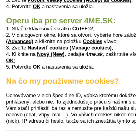
3. Zvoľte
Povoliť všetky cookies (Accept all cookies)
;
4. Potvrďte
OK
a nastavenia sa uložia.
Operu iba pre server 4ME.SK:
1. Stlačte klávesovú skratku
Ctrl+F12
;
2. V dialógovom okne, ktoré sa otvorí, vyberte hore zál
(Advanced)
a kliknite na položku
Cookies
vľavo;
3. Zvoľte
Nastaviť cookies (Manage cookies)
;
4. Kliknite na
Nový (New)
, zadajte
4me.sk
, zaškrtnite v
OK
;
5. Potvrďte
OK
a nastavenia sa uložia.
Na čo my používame cookies?
Uchovávame v nich špeciálne ID, vďaka ktorému dokážeme
prihlásený, alebo nie. To zjednodušuje prácu s našimi sl
Vám stačí prihlásiť iba raz a nemusíte pre každú našu s
nanovo (chat, vtipy, mail...). Vo Vašich cookies nikde n
(nick), IP adresu či heslo, takže sa ich zneužitia týmto