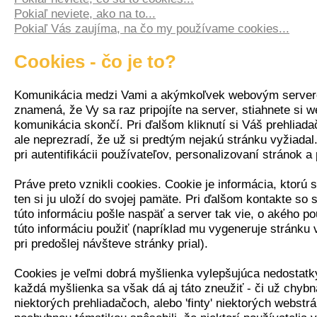
Pokiaľ neviete, ako na to...
Pokiaľ Vás zaujíma, na čo my používame cookies...
Cookies - čo je to?
Komunikácia medzi Vami a akýmkoľvek webovým server
znamená, že Vy sa raz pripojíte na server, stiahnete si 
komunikácia skončí. Pri ďalšom kliknutí si Váš prehliada
ale neprezradí, že už si predtým nejakú stránku vyžiadal
pri autentifikácii používateľov, personalizovaní stránok a
Práve preto vznikli cookies. Cookie je informácia, ktorú 
ten si ju uloží do svojej pamäte. Pri ďalšom kontakte so
túto informáciu pošle naspäť a server tak vie, o akého p
túto informáciu použiť (napríklad mu vygeneruje stránku v
pri predošlej návšteve stránky prial).
Cookies je veľmi dobrá myšlienka vylepšujúca nedostatk
každá myšlienka sa však dá aj táto zneužiť - či už chyb
niektorých prehliadačoch, alebo 'finty' niektorých webstr