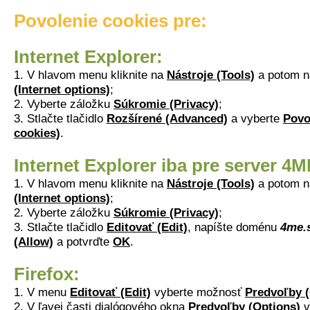
Povolenie cookies pre:
Internet Explorer:
1. V hlavom menu kliknite na
Nástroje (Tools)
a potom 
(Internet options)
;
2. Vyberte záložku
Súkromie (Privacy)
;
3. Stlačte tlačidlo
Rozšírené (Advanced)
a vyberte
Povo
cookies)
.
Internet Explorer iba pre server 4
1. V hlavom menu kliknite na
Nástroje (Tools)
a potom 
(Internet options)
;
2. Vyberte záložku
Súkromie (Privacy)
;
3. Stlačte tlačidlo
Editovať (Edit)
, napíšte doménu
4me.
(Allow)
a potvrďte
OK
.
Firefox:
1. V menu
Editovať (Edit)
vyberte možnosť
Predvoľby (
2. V ľavej časti dialógového okna
Predvoľby (Options)
v