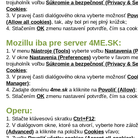
trojuholník voľbu
Súkromie a bezpečnosť (Privacy & Se
Cookies
;
3. V pravej časti dialógového okna vyberte možnosť
Povo
(Allow all cookies)
, tak, aby bol pri nej plný krúžok;
4. Stlačením
OK
zmenu nastavení potvrďťe, čím sa cook
Mozillu iba pre server 4ME.SK:
1. V menu
Nástroje (Tools)
vyberte voľbu
Nastavenia (P
2. V okne
Nastavenia (Preferences)
vyberte v ľavom me
trojuholník voľbu
Súkromie a bezpečnosť (Privacy & Se
Cookies
;
3. V pravej časti dialógového okna vyberte možnosť
Coo
Manager)
;
4. Zadajte doménu
4me.sk
a kliknite na
Povoliť (Allow)
;
5. Stlačením
OK
zmenu nastavení potvrďťe, čím sa cook
Operu:
1. Stlačte klávesovú skratku
Ctrl+F12
;
2. V dialógovom okne, ktoré sa otvorí, vyberte hore zál
(Advanced)
a kliknite na položku
Cookies
vľavo;