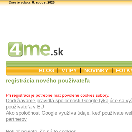
Dnes je sobota,
8. august 2026
BLOG
|
VTIPY
|
NOVINKY
|
FOTK
registrácia nového používateľa
Pri registrácii je potrebné mať povolené cookies súbory.
Dodržiavame pravidlá spoločnosti Google týkajúce sa vy
používateľa v EÚ
Ako spoločnosť Google využíva údaje, keď používate web
partnerov
Pokiaľ neviete, čo sú to cookies...