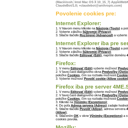
(Macintosh; Intel Mac OS X 10_15_7) AppleWebKi
ClaudeBot/1.0; +claudebot@anthropic.com)
Povolenie cookies pre:
Internet Explorer:
1. V hlavom menu kliknite na
Nástroje (Tools)
a po
2. Vyberte záložku
Súkromie (Privacy)
;
3. Stlačte tlačidlo
Rozšírené (Advanced)
a vyberte
Internet Explorer iba pre s
1. V hlavom menu kliknite na
Nástroje (Tools)
a po
2. Vyberte záložku
Súkromie (Privacy)
;
3. Stlačte tlačidlo
Editovať (Edit)
, napíšte doménu
Firefox:
1. V menu
Editovať (Edit)
vyberte možnosť
Predvo
2. V ľavej časti dialógového okna
Predvoľby (Optio
položke
Cookies
, čím sa rozbalia možnosti
Cookie
3. Vyberte možnosť
Povoliť cookie (Allow cookie
Firefox iba pre server 4ME.
1. V menu
Editovať (Edit)
vyberte možnosť
Predvo
2. V ľavej časti dialógového okna
Predvoľby (Optio
položke
Cookies
, čím sa rozbalia možnosti
Cookie
3. Kliknite na
Výnimky (Exceptions)
;
4. Do poľa
Adresa servera (Adress)
zadajte hodno
5. Stlačte tlačidlo
Povoliť (Allow)
, adresa servera
4
(Allow)
;
6. Stlačením
OK
v okne
Výnimky (Exceptions)
a s
cookies povolia.
Mozillu: