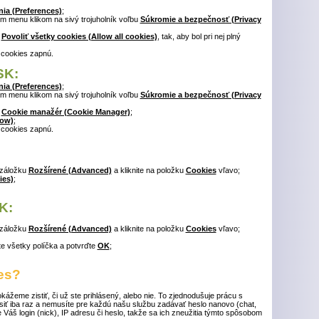
ia (Preferences)
;
m menu klikom na sivý trojuholník voľbu
Súkromie a bezpečnosť (Privacy
ť
Povoliť všetky cookies (Allow all cookies)
, tak, aby bol pri nej plný
 cookies zapnú.
SK:
ia (Preferences)
;
m menu klikom na sivý trojuholník voľbu
Súkromie a bezpečnosť (Privacy
ť
Cookie manažér (Cookie Manager)
;
low)
;
 cookies zapnú.
 záložku
Rozšírené (Advanced)
a kliknite na položku
Cookies
vľavo;
ies)
;
K:
 záložku
Rozšírené (Advanced)
a kliknite na položku
Cookies
vľavo;
ite všetky políčka a potvrďte
OK
;
es?
žeme zistiť, či už ste prihlásený, alebo nie. To zjednodušuje prácu s
ásiť iba raz a nemusíte pre každú našu službu zadávať heslo nanovo (chat,
e Váš login (nick), IP adresu či heslo, takže sa ich zneužitia týmto spôsobom