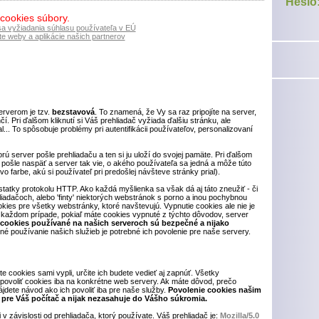
Heslo
 cookies súbory.
sa vyžiadania súhlasu používateľa v EÚ
e weby a aplikácie našich partnerov
rverom je tzv.
bezstavová
. To znamená, že Vy sa raz pripojíte na server,
. Pri ďalšom kliknutí si Váš prehliadač vyžiada ďalšiu stránku, ale
... To spôsobuje problémy pri autentifikácii používateľov, personalizovaní
orú server pošle prehliadaču a ten si ju uloží do svojej pamäte. Pri ďalšom
pošle naspäť a server tak vie, o akého používateľa sa jedná a môže túto
o farbe, akú si používateľ pri predošlej návšteve stránky prial).
tatky protokolu HTTP. Ako každá myšlienka sa však dá aj táto zneužiť - či
iadačoch, alebo 'finty' niektorých webstránok s porno a inou pochybnou
ookies pre všetky webstránky, ktoré navštevujú. Vypnutie cookies ale nie je
každom prípade, pokiaľ máte cookies vypnuté z týchto dôvodov, server
 cookies používané na našich serveroch sú bezpečné a nijako
né používanie našich služieb je potrebné ich povolenie pre naše servery.
te cookies sami vypli, určite ich budete vedieť aj zapnúť. Všetky
povoliť cookies iba na konkrétne web servery. Ak máte dôvod, prečo
jdete návod ako ich povoliť iba pre naše služby.
Povolenie cookies našim
pre Váš počítač a nijak nezasahuje do Vášho súkromia.
 v závislosti od prehliadača, ktorý používate. Váš prehliadač je:
Mozilla/5.0