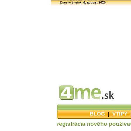
Dnes je štvrtok,
6. august 2026
BLOG
|
VTIPY
registrácia nového používa