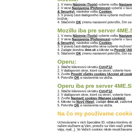
1. V menu
Nástroje (Tools)
vyberte voľbu
Nastaven
2. V okne
Nastavenia (Preferences)
vyberte v ľavo
& Security)
, následne voľbu
Cookies
;
3. V pravej časti dialógového okna vyberte možnos
krúžok;
4. Stlačením
OK
zmenu nastavení potvrďťe, čím sa
Mozillu iba pre server 4ME.
1. V menu
Nástroje (Tools)
vyberte voľbu
Nastaven
2. V okne
Nastavenia (Preferences)
vyberte v ľavo
& Security)
, následne voľbu
Cookies
;
3. V pravej časti dialógového okna vyberte možnos
4. Zadajte doménu
4me.sk
a kliknite na
Povoliť (Al
5. Stlačením
OK
zmenu nastavení potvrďťe, čím sa
Operu:
1. Stlačte klávesovú skratku
Ctrl+F12
;
2. V dialógovom okne, ktoré sa otvorí, vyberte hore
3. Zvoľte
Povoliť všetky cookies (Accept all cook
4. Potvrďte
OK
a nastavenia sa uložia.
Operu iba pre server 4ME.S
1. Stlačte klávesovú skratku
Ctrl+F12
;
2. V dialógovom okne, ktoré sa otvorí, vyberte hore
3. Zvoľte
Nastaviť cookies (Manage cookies)
;
4. Kliknite na
Nový (New)
, zadajte
4me.sk
, zaškrtn
5. Potvrďte
OK
a nastavenia sa uložia.
Na čo my používame cooki
Uchovávame v nich špeciálne ID, vďaka ktorému doká
našimi službami aj Vám, pretože sa Vám stačí prihl
vtipy, mail...). Vo Vašich cookies nikde neudržiavam