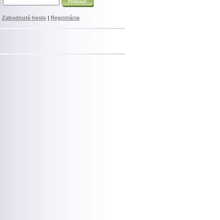
:
Zabudnuté heslo
|
Registrácia