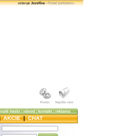
oslavuje
Jozefína
-
Poslať pohľadnicu
Pomoc
Napíšte nám
nuté heslo
|
návod
|
kontakt
|
reklama
|
AKCIE
|
CHAT
: