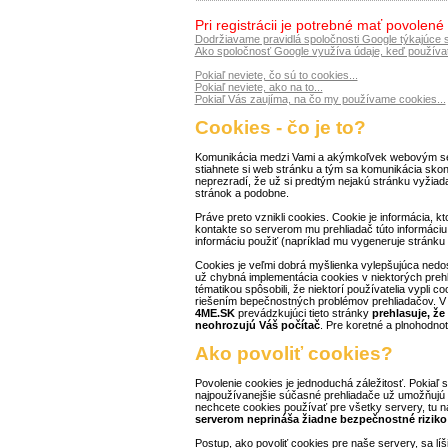
Pri registrácii je potrebné mať povolené
Dodržiavame pravidlá spoločnosti Google týkajúce 
Ako spoločnosť Google využíva údaje, keď používat
Pokiaľ neviete, čo sú to cookies...
Pokiaľ neviete, ako na to...
Pokiaľ Vás zaujíma, na čo my používame cookies...
Cookies - čo je to?
Komunikácia medzi Vami a akýmkoľvek webovým se
stiahnete si web stránku a tým sa komunikácia skončí
neprezradí, že už si predtým nejakú stránku vyžiadal
stránok a podobne.
Práve preto vznikli cookies. Cookie je informácia, kt
kontakte so serverom mu prehliadač túto informáciu 
informáciu použiť (napríklad mu vygeneruje stránku v
Cookies je veľmi dobrá myšlienka vylepšujúca nedos
už chybná implementácia cookies v niektorých prehl
tématikou spôsobili, že niektorí používatelia vypli c
riešením bepečnostných problémov prehliadačov. V 
4ME.SK
prevádzkujúci tieto stránky
prehlasuje, že
neohrozujú Váš počítač
. Pre koretné a plnohodnot
Ako povoliť cookies?
Povolenie cookies je jednoduchá záležitosť. Pokiaľ s
najpoužívanejšie súčasné prehliadače už umožňujú 
nechcete cookies používať pre všetky servery, tu ná
serverom neprináša žiadne bezpečnostné riziko 
Postup, ako povoliť cookies pre naše servery, sa líši