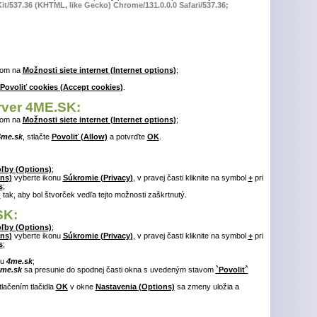
t/537.36 (KHTML, like Gecko) Chrome/131.0.0.0 Safari/537.36;
tom na
Možnosti siete internet (Internet options)
;
Povoliť cookies (Accept cookies)
.
erver 4ME.SK:
tom na
Možnosti siete internet (Internet options)
;
4me.sk
, stlačte
Povoliť (Allow)
a potvrďte
OK
.
ľby (Options)
;
ns)
vyberte ikonu
Súkromie (Privacy)
, v pravej časti kliknite na symbol
+
pri
s
;
)
tak, aby bol štvorček vedľa tejto možnosti zaškrtnutý.
SK:
ľby (Options)
;
ns)
vyberte ikonu
Súkromie (Privacy)
, v pravej časti kliknite na symbol
+
pri
s
;
tu
4me.sk
;
me.sk
sa presunie do spodnej časti okna s uvedeným stavom
`Povoliť`
tlačením tlačidla
OK
v okne
Nastavenia (Options)
sa zmeny uložia a