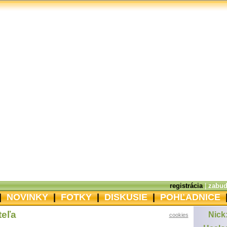
registrácia
|
zabud
|
NOVINKY
|
FOTKY
|
DISKUSIE
|
POHĽADNICE
teľa
Nick
cookies